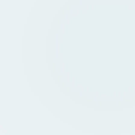
Notre
site
évolue
!